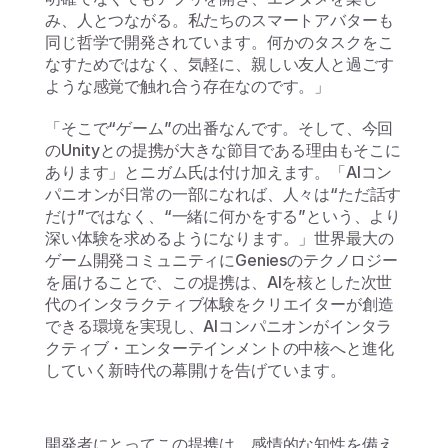
み、人とつながる。私たちのスマートアバターも
同じ哲学で開発されています。何かのタスクをこ
なすためではなく、気軽に、親しい友人と過ごす
ような感覚で触れ合う存在なのです。」
「そこで“ゲーム”の出番なんです。そして、今回
のUnityとの提携が大きな節目である理由もそこに
あります」とニガム氏は付け加えます。「AIコン
パニオンが日常の一部になれば、人々は“ただ話す
だけ”ではなく、“一緒に何かをする”という、より
深い体験を求めるようになります。」世界最大の
ゲーム開発コミュニティにGeniesのテクノロジー
を届けることで、この提携は、AIを核とした次世
代のインタラクティブ体験をクリエイターが創造
できる環境を実現し、AIコンパニオンがインタラ
クティブ・エンターテインメントの中核へと進化
していく新時代の幕開けを告げています。
開発者にとってこの提携は、感情的な知性を備え