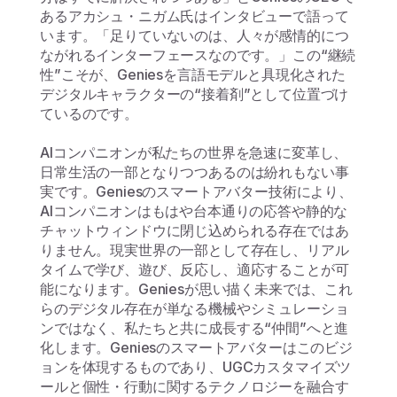
あるアカシュ・ニガム氏はインタビューで語って
います。「足りていないのは、人々が感情的につ
ながれるインターフェースなのです。」この“継続
性”こそが、Geniesを言語モデルと具現化された
デジタルキャラクターの“接着剤”として位置づけ
ているのです。
AIコンパニオンが私たちの世界を急速に変革し、
日常生活の一部となりつつあるのは紛れもない事
実です。Geniesのスマートアバター技術により、
AIコンパニオンはもはや台本通りの応答や静的な
チャットウィンドウに閉じ込められる存在ではあ
りません。現実世界の一部として存在し、リアル
タイムで学び、遊び、反応し、適応することが可
能になります。Geniesが思い描く未来では、これ
らのデジタル存在が単なる機械やシミュレーショ
ンではなく、私たちと共に成長する“仲間”へと進
化します。Geniesのスマートアバターはこのビジ
ョンを体現するものであり、UGCカスタマイズツ
ールと個性・行動に関するテクノロジーを融合す