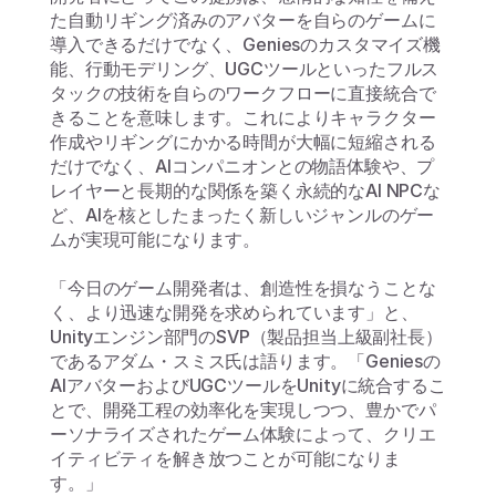
た自動リギング済みのアバターを自らのゲームに
導入できるだけでなく、Geniesのカスタマイズ機
能、行動モデリング、UGCツールといったフルス
タックの技術を自らのワークフローに直接統合で
きることを意味します。これによりキャラクター
作成やリギングにかかる時間が大幅に短縮される
だけでなく、AIコンパニオンとの物語体験や、プ
レイヤーと長期的な関係を築く永続的なAI NPCな
ど、AIを核としたまったく新しいジャンルのゲー
ムが実現可能になります。
「今日のゲーム開発者は、創造性を損なうことな
く、より迅速な開発を求められています」と、
Unityエンジン部門のSVP（製品担当上級副社長）
であるアダム・スミス氏は語ります。「Geniesの
AIアバターおよびUGCツールをUnityに統合するこ
とで、開発工程の効率化を実現しつつ、豊かでパ
ーソナライズされたゲーム体験によって、クリエ
イティビティを解き放つことが可能になりま
す。」