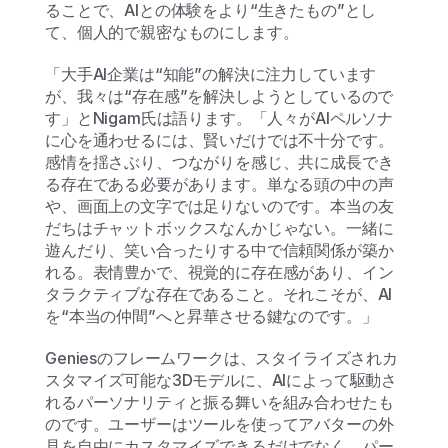
ることで、AIとの体験をより“生きたもの”とし
て、個人的で親密なものにします。
「大手AI企業は“知能”の解決に注力しています
が、我々は“存在感”を解決しようとしているので
す」とNigam氏は語ります。「人々がAIペルソナ
に心を通わせるには、賢いだけでは不十分です。
感情を揺さぶり、つながりを感じ、共に成長でき
る存在である必要があります。単なる頭の中の声
や、画面上の文字では足りないのです。本当の友
だちはチャットボックスなんかじゃない。一緒に
遊んだり、笑い合ったりする中で信頼関係が築か
れる。表情豊かで、視覚的に存在感があり、イン
タラクティブな存在であること。それこそが、AI
を“本当の仲間”へと昇華させる鍵なのです。」
Geniesのフレームワークは、スタイライズされカ
スタマイズ可能な3Dモデルに、AIによって駆動さ
れるパーソナリティと振る舞いを組み合わせたも
のです。ユーザーはツールを使ってアバターの外
見を自由にカスタマイズできるだけでなく、パー