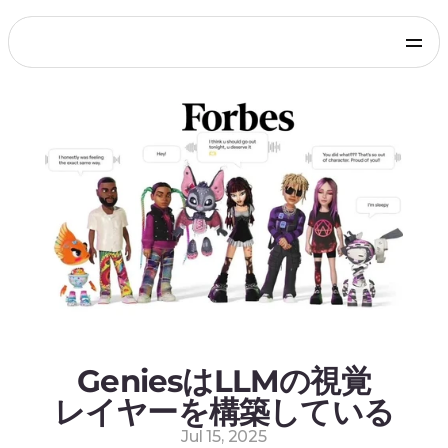
Products
Genies Chat
Genies Studio
Build with Genies
Platform
Overview
Documentation
Press
Get in touch
Blog
SDKs and Tools
Games
Integrate via Unity SDK
Early Access
iOS apps
Integrate via iOS SDK
Early Access
Android apps
Integrate via Android SDK
Early Access
Web
GeniesはLLMの視覚
Integrate via Web SDK
レイヤーを構築している
Developer Portal
Log in to your Genies account
Jul 15, 2025