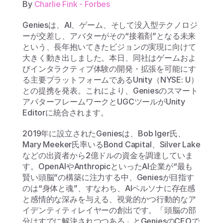
By
 Charlie Fink - Forbes
Geniesは、AI、ゲーム、そして没入型テクノロジ
ーが交差し、アバターがその“接着剤”となる未来
という、長年抱いてきたビジョンの実現に向けて
大きく動き出しました。本日、同社はゲームおよ
びインタラクティブ体験の開発・拡張を可能にす
る主要プラットフォームであるUnity（NYSE: U）
との提携を発表。これにより、Geniesのスマート
アバターフレームワークとUGCツールがUnity 
Editorに統合されます。
2019年に設立されたGeniesは、Bob Iger氏、
Mary Meeker氏率いるBond Capital、Silver Lake
などの出資者から2億ドルの資金を調達していま
す。OpenAIやAnthropicといったAI企業が“最も
賢い頭脳”の構築に注力する中、Geniesが目指す
のは“身体と魂”、すなわち、AIペルソナに存在感
と感情的な深みを与える、視覚的かつ行動的なア
イデンティティレイヤーの創出です。「頭脳の部
分はすでに解決されつつある」とGeniesのCEOで