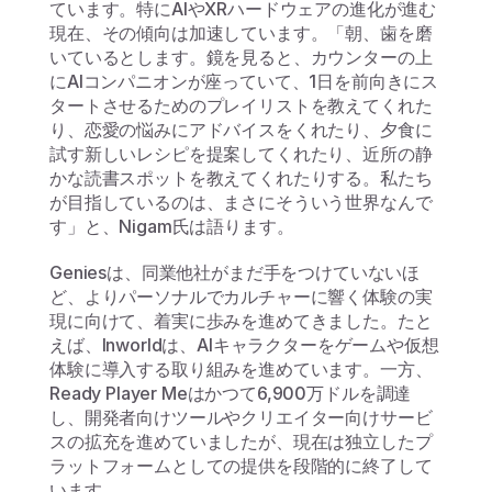
ています。特にAIやXRハードウェアの進化が進む
現在、その傾向は加速しています。「朝、歯を磨
いているとします。鏡を見ると、カウンターの上
にAIコンパニオンが座っていて、1日を前向きにス
タートさせるためのプレイリストを教えてくれた
り、恋愛の悩みにアドバイスをくれたり、夕食に
試す新しいレシピを提案してくれたり、近所の静
かな読書スポットを教えてくれたりする。私たち
が目指しているのは、まさにそういう世界なんで
す」と、Nigam氏は語ります。
Geniesは、同業他社がまだ手をつけていないほ
ど、よりパーソナルでカルチャーに響く体験の実
現に向けて、着実に歩みを進めてきました。たと
えば、Inworldは、AIキャラクターをゲームや仮想
体験に導入する取り組みを進めています。一方、
Ready Player Meはかつて6,900万ドルを調達
し、開発者向けツールやクリエイター向けサービ
スの拡充を進めていましたが、現在は独立したプ
ラットフォームとしての提供を段階的に終了して
います。