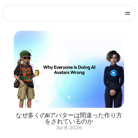
Products
Genies Chat
Genies Studio
Build with Genies
Platform
Overview
Documentation
Press
Get in touch
Blog
SDKs and Tools
Games
Integrate via Unity SDK
Early Access
iOS apps
Integrate via iOS SDK
Early Access
Android apps
Integrate via Android SDK
Early Access
Web
なぜ多くのAIアバターは間違った作り方
Integrate via Web SDK
をされているのか
Developer Portal
Jul 8, 2026
Log in to your Genies account