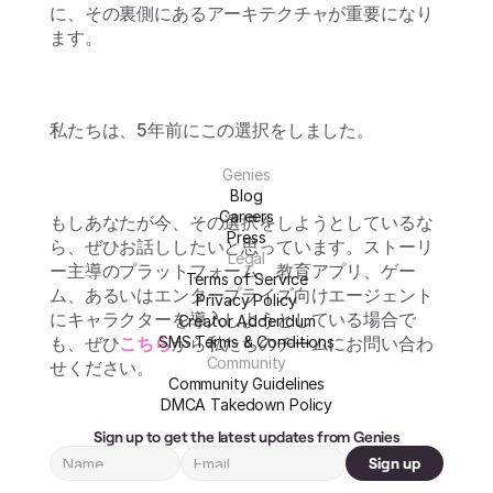
に、その裏側にあるアーキテクチャが重要になり
ます。
私たちは、5年前にこの選択をしました。
Genies
Blog
Careers
もしあなたが今、その選択をしようとしているな
Press
ら、ぜひお話ししたいと思っています。ストーリ
Legal
ー主導のプラットフォーム、教育アプリ、ゲー
Terms of Service
ム、あるいはエンタープライズ向けエージェント
Privacy Policy
にキャラクターを導入しようとしている場合で
Creator Addendum
も、ぜひ
こちら
SMS Terms & Conditions
から私たちのチームにお問い合わ
Community
せください。
Community Guidelines
DMCA Takedown Policy
Sign up to get the latest updates from Genies
Sign up