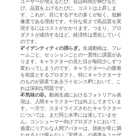
ユーザーが増えるたび、会話時間が伸びるた
び、品質を上げるたびに、コストは上昇しま
す。これが、目にするデモの多くが短く、低解
像度である理由です。十分な長さで高品質を実
現するにはコストがかかります。つまり、プロ
ダクトが成功するほど、経済性は悪化していく
のです。
アイデンティティの揺らぎ。
生成動画は、フレ
ームごと、セッションごとの一貫性に課題があ
ります。キャラクターの見た目が毎回少しずつ
変わってしまうのです。キャラクターへの愛着
を前提とするプロダクト、特にキャラクターそ
のものが資産であるライセンスIPにおいて、こ
れは深刻な問題です。
不気味の谷。
動画生成におけるフォトリアル表
現は、人間キャラクターでは向上してきていま
す。一方で、スタイライズされたキャラクター
については、まだ同じ水準には達していませ
ん。コンシューマー向けプロダクトにおいて、
過度にリアルな人間アバターは、技術が常に満
たせるとは限らない「完璧さ」の基準をユーザ