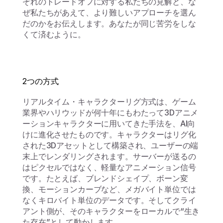
ぞれのトレードオフに対する私たちの見解と、な
ぜ私たちがあえて、より難しいアプローチを選ん
だのかをお伝えします。あなたが同じ苦労をしな
くて済むように。
2つの方式
リアルタイム・キャラクターリグ方式は、ゲーム
業界やハリウッドが何十年にもわたって3Dアニメ
ーションキャラクターに用いてきた手法を、AI向
けに進化させたものです。キャラクターはリグ化
された3Dアセットとして構築され、ユーザーの端
末上でレンダリングされます。サーバーが送るの
はピクセルではなく、軽量なアニメーション信号
です。たとえば、ブレンドシェイプ、ボーン変
換、モーションカーブなど、メガバイト単位では
なくキロバイト単位のデータです。そしてクライ
アント側が、そのキャラクターをローカルで“生き
た存在”として動かします。